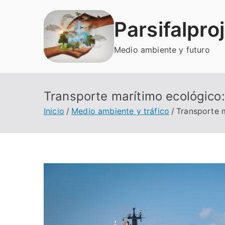
Saltar
al
Parsifalpro
contenido
Medio ambiente y futuro
Transporte marítimo ecológico: 
Inicio
Medio ambiente y tráfico
Transporte m