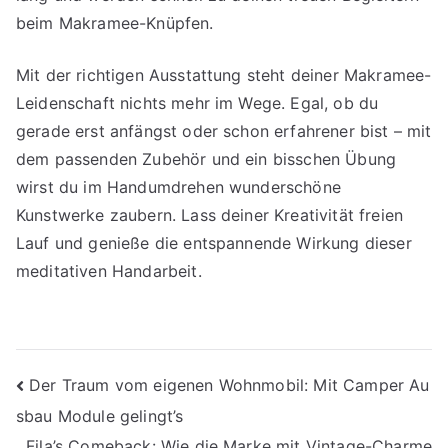
beim Makramee-Knüpfen.
Mit der richtigen Ausstattung steht deiner Makramee-
Leidenschaft nichts mehr im Wege. Egal, ob du
gerade erst anfängst oder schon erfahrener bist – mit
dem passenden Zubehör und ein bisschen Übung
wirst du im Handumdrehen wunderschöne
Kunstwerke zaubern. Lass deiner Kreativität freien
Lauf und genieße die entspannende Wirkung dieser
meditativen Handarbeit.
Beitragsnavigation
Der Traum vom eigenen Wohnmobil: Mit Camper Au
sbau Module gelingt’s
Fila’s Comeback: Wie die Marke mit Vintage-Charme